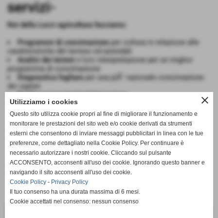
servizi-
Noi della Locci agricoltura facciamo:
Programmi di concimazione
per coltura in relazione alle
caratteristiche del terreno ed aziendali
Analisi dei terreni
e loro interpretazione per un miglior
programma di concimazione
Diagnostica fogliare
per una piÃ¹ razionale concimazione
dei vigneti
Realizzazione Impianti Irrigazione
close
Utilizziamo i cookies
Realizzazione recinzioni
Assistenza tecnica
Questo sito utilizza cookie propri al fine di migliorare il funzionamento e
Consegna a domicilio
:
monitorare le prestazioni del sito web e/o cookie derivati da strumenti
1 Autotreno
esterni che consentono di inviare messaggi pubblicitari in linea con le tue
2 Camion motrice
preferenze, come dettagliato nella Cookie Policy. Per continuare è
1 Camion con botte per gli sfusi
necessario autorizzare i nostri cookie. Cliccando sul pulsante
1 Furgone Iveco
ACCONSENTO, acconsenti all'uso dei cookie. Ignorando questo banner e
2 Furgoni DoblÃ²
navigando il sito acconsenti all'uso dei cookie.
Ritiro prodotti agricoli
Analisi del terreno
Cookie Policy
-
Privacy Policy
Analisi Fogliari
Il tuo consenso ha una durata massima di 6 mesi.
Cookie accettati nel consenso: nessun consenso